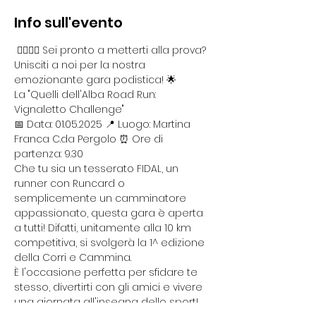
Info sull'evento
 🏃‍♂️🏃‍♀️ Sei pronto a metterti alla prova? 
Unisciti a noi per la nostra 
emozionante gara podistica! 🌟
La "Quelli dell'Alba Road Run: 
Vignaletto Challenge"
📅 Data: 01.05.2025 📍 Luogo: Martina 
Franca C.da Pergolo ⏰ Ore di 
partenza: 9.30
Che tu sia un tesserato FIDAL, un 
runner con Runcard o 
semplicemente un camminatore 
appassionato, questa gara è aperta 
a tutti! Difatti, unitamente alla 10 km 
competitiva, si svolgerà la 1^ edizione 
della Corri e Cammina.
È l'occasione perfetta per sfidare te 
stesso, divertirti con gli amici e vivere 
una giornata all'insegna dello sport!