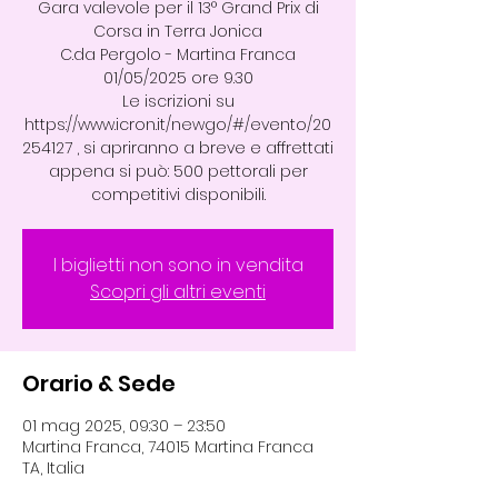
Gara valevole per il 13° Grand Prix di
Corsa in Terra Jonica
C.da Pergolo - Martina Franca
01/05/2025 ore 9.30
Le iscrizioni su
https://www.icron.it/newgo/#/evento/20
254127 , si apriranno a breve e affrettati
appena si può: 500 pettorali per
competitivi disponibili.
I biglietti non sono in vendita
Scopri gli altri eventi
Orario & Sede
01 mag 2025, 09:30 – 23:50
Martina Franca, 74015 Martina Franca
TA, Italia