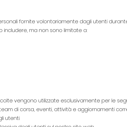
sonali fornite volontariamente dagli utenti durante 
 includere, ma non sono limitate a:
ccolte vengono utilizzate esclusivamente per le segue
team di corsa, eventi, attività e aggiornamenti corre
i utenti.
essiva degli utenti sul nostro sito web.